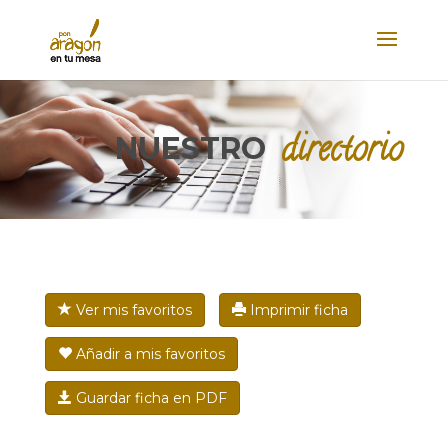
BUSCAR
directorio
NUESTRO
Ver mis favoritos
Imprimir ficha
Añadir a mis favoritos
Guardar ficha en PDF